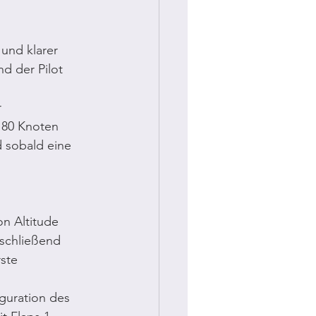
und klarer 
d der Pilot 
 
 80 Knoten 
d sobald eine 
n Altitude 
nschließend 
ste 
guration des 