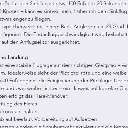
größe für den Sinkflug ist etwa 100 Fuß pro 30 Sekunden.
0 Knoten – kann es sinnvoll sein, früher mit dem Sinkflu
twas enger zu fliegen.
gt typischerweise mit einem Bank Angle von ca. 25 Grad. 
onfiguriert. Die Endanfluggeschwindigkeit wird beibehalt
l auf den Anflugsektor ausgerichtet.
 und Landung
st eine stabile Fluglage auf dem richtigen Gleitpfad – visu
m. Idealerweise sieht der Pilot drei rote und eine weiße 
i 400 Fuß beginnt die Feinjustierung der Pitchlage. Der o
te und zwei weiße Lichter – ein Hinweis auf korrekte Gle
en erfolgt das Flare-Manöver:
eitung des Flares
ch konstant halten
ub auf Leerlauf, Vorbereitung auf Aufsetzen
setzen werden die Schubumkehr aktiviert und die Brems