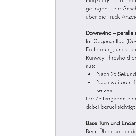
Flugzeugs für die Pl
geflogen – die Geschw
über die Track-Anzei
Downwind – parallel
Im Gegenanflug (Down
Entfernung, um spät
Runway Threshold beg
aus:
Nach 25 Sekund
Nach weiteren 1
setzen
Die Zeitangaben die
dabei berücksichtigt
Base Turn und Endan
Beim Übergang in die