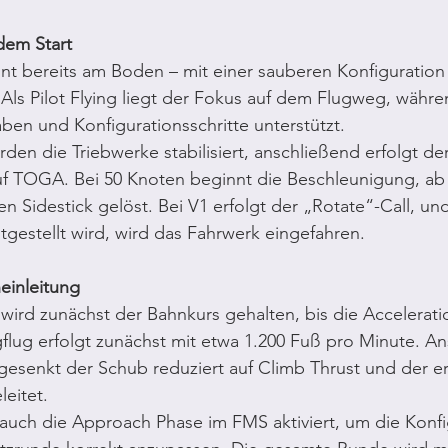
dem Start
nt bereits am Boden – mit einer sauberen Konfiguration 
Als Pilot Flying liegt der Fokus auf dem Flugweg, währen
en und Konfigurationsschritte unterstützt.
den die Triebwerke stabilisiert, anschließend erfolgt der
f TOGA. Bei 50 Knoten beginnt die Beschleunigung, ab
en Sidestick gelöst. Bei V1 erfolgt der „Rotate“-Call, un
stgestellt wird, wird das Fahrwerk eingefahren.
einleitung
rd zunächst der Bahnkurs gehalten, bis die Acceleratio
eigflug erfolgt zunächst mit etwa 1.200 Fuß pro Minute. A
 gesenkt der Schub reduziert auf Climb Thrust und der er
eitet.
 auch die Approach Phase im FMS aktiviert, um die Konfi