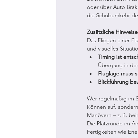
oder über Auto Brake
die Schubumkehr dea
Zusätzliche Hinweise
Das Fliegen einer Pl
und visuelles Situat
Timing ist ents
Übergang in de
Fluglage muss st
Blickführung be
Wer regelmäßig im Si
Können auf, sondern
Manövern – z. B. be
Die Platzrunde im Ai
Fertigkeiten wie Ene