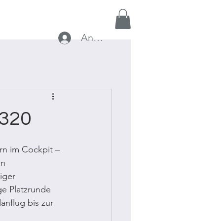
Über uns
Login
Anmelden
A320
n im Cockpit – 
n 
iger 
ge Platzrunde 
nflug bis zur 