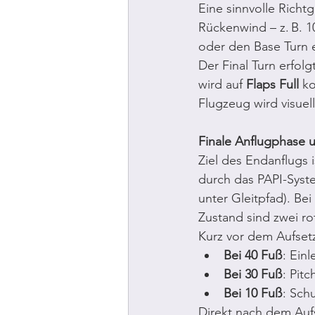
Eine sinnvolle Richt
Rückenwind – z. B. 1
oder den Base Turn e
Der Final Turn erfol
wird auf 
Flaps Full
 k
Flugzeug wird visuel
Finale Anflugphase
Ziel des Endanflugs i
durch das PAPI-Syste
unter Gleitpfad). Be
Zustand sind zwei ro
Kurz vor dem Aufsetz
Bei 40 Fuß
: Einl
Bei 30 Fuß
: Pit
Bei 10 Fuß
: Sch
Direkt nach dem Auf