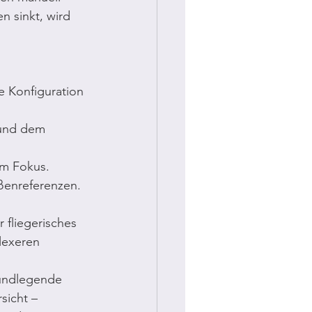
 sinkt, wird 
e Konfiguration 
und dem 
im Fokus.
ßenreferenzen.
 fliegerisches 
lexeren 
rundlegende 
sicht – 