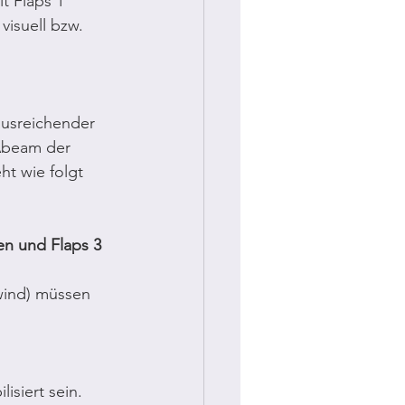
t Flaps 1 
visuell bzw. 
ausreichender 
Abeam der 
t wie folgt 
en und Flaps 3 
wind) müssen 
isiert sein. 