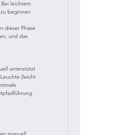
 Bei leichtem 
g zu beginnen 
In dieser Phase 
en, und das 
ell unterstützt 
Leuchte (leicht 
ptimale 
itpfadführung.
en manuell 