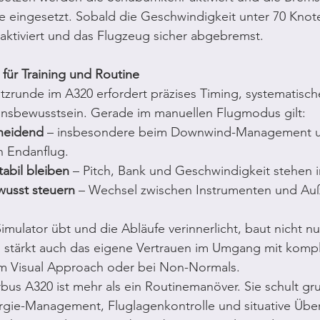
 eingesetzt. Sobald die Geschwindigkeit unter 70 Knoten
ktiviert und das Flugzeug sicher abgebremst.
 für Training und Routine
atzrunde im A320 erfordert präzises Timing, systematisch
ionsbewusstsein. Gerade im manuellen Flugmodus gilt:
cheidend
 – insbesondere beim Downwind-Management 
n Endanflug.
abil bleiben
 – Pitch, Bank und Geschwindigkeit stehen 
wusst steuern
 – Wechsel zwischen Instrumenten und Au
mulator übt und die Abläufe verinnerlicht, baut nicht nur
 stärkt auch das eigene Vertrauen im Umgang mit komp
im Visual Approach oder bei Non-Normals.
rbus A320 ist mehr als ein Routinemanöver. Sie schult g
rgie-Management, Fluglagenkontrolle und situative Über