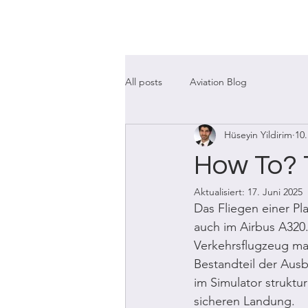
Für Pilot
All posts
Aviation Blog
Hüseyin Yildirim
10.
How To? 
Aktualisiert:
17. Juni 2025
Das Fliegen einer P
auch im Airbus A320.
Verkehrsflugzeug man
Bestandteil der Ausb
im Simulator struktu
sicheren Landung.