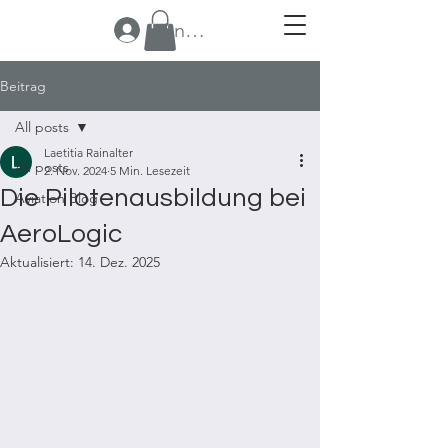
Anmelden
Beitrag
All posts
Laetitia Rainalter
All posts
2. Nov. 2024
5 Min. Lesezeit
Die Pilotenausbildung bei
Aviation Blog
AeroLogic
Aktualisiert:
14. Dez. 2025