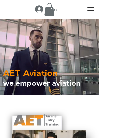
Anmelden
AET Aviation
we empower aviation