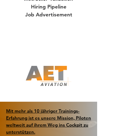
Hiring Pipeline
Job Advertisement
Mit mehr als 10 jähriger Trainings-
Erfahrung ist es unsere Mission, Piloten
weltweit auf ihrem Weg ins Cockpit zu
unterstützen.