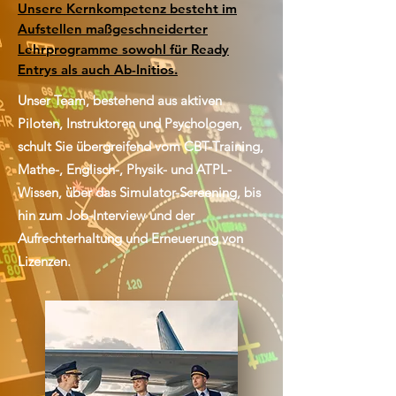
Unsere Kernkompetenz besteht im
Aufstellen maßgeschneiderter
Lehrprogramme sowohl für Ready
Entrys als auch Ab-Initios.
Unser Team, bestehend aus aktiven
Piloten, Instruktoren und Psychologen,
schult Sie übergreifend vom CBT-Training,
Mathe-, Englisch-, Physik- und ATPL-
Wissen, über das Simulator-Screening, bis
hin zum Job-Interview und der
Aufrechterhaltung und Erneuerung von
Lizenzen.