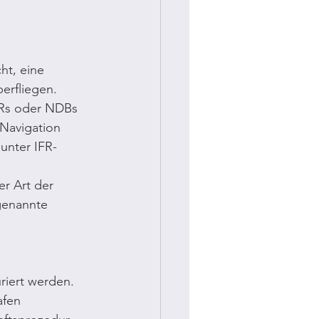
ht, eine 
erfliegen. 
Rs oder NDBs 
 Navigation 
unter IFR-
er Art der 
genannte 
iert werden. 
afen 