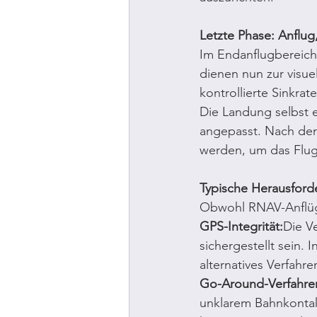
Letzte Phase: Anflu
Im Endanflugbereich 
dienen nun zur visue
kontrollierte Sinkra
Die Landung selbst e
angepasst. Nach dem
werden, um das Flugz
Typische Herausfor
Obwohl RNAV-Anflüge
GPS-Integrität:
Die V
sichergestellt sein.
alternatives Verfahre
Go-Around-Verfahre
unklarem Bahnkontak