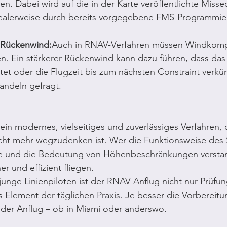
en. Dabei wird auf die in der Karte veröffentlichte Miss
dealerweise durch bereits vorgegebene FMS-Programmie
 Rückenwind:
Auch in RNAV-Verfahren müssen Windkom
en. Ein stärkerer Rückenwind kann dazu führen, dass da
et oder die Flugzeit bis zum nächsten Constraint verkürzt
ndeln gefragt.
ein modernes, vielseitiges und zuverlässiges Verfahren, d
icht mehr wegzudenken ist. Wer die Funktionsweise des 
e und die Bedeutung von Höhenbeschränkungen verstan
er und effizient fliegen.
junge Linienpiloten ist der RNAV-Anflug nicht nur Prüfung
s Element der täglichen Praxis. Je besser die Vorbereitu
r der Anflug – ob in Miami oder anderswo.