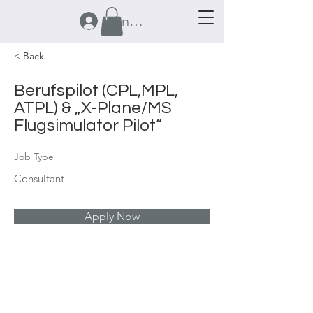
Anmelden
< Back
Berufspilot (CPL,MPL,
ATPL) & „X-Plane/MS
Flugsimulator Pilot“
Job Type
Consultant
Apply Now